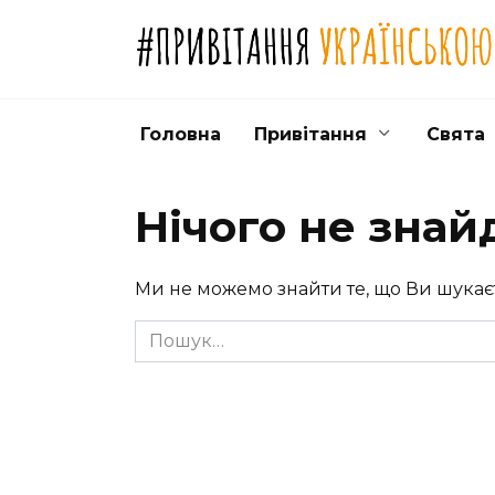
Перейти
до
вмісту
Головна
Привітання
Свята
Нічого не знай
Ми не можемо знайти те, що Ви шукає
Search
for: